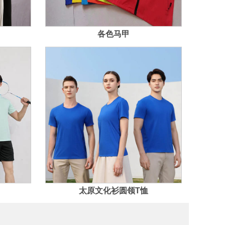
各色马甲
太原文化衫圆领T恤