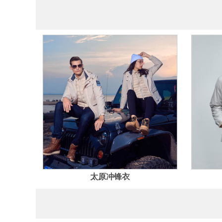
太原冲锋衣