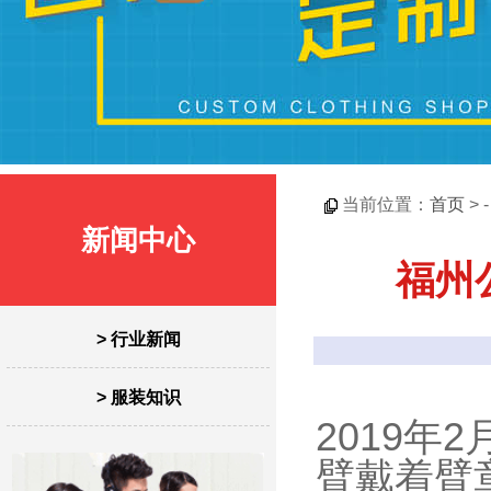
当前位置：
首页
> 
新闻中心
福州
> 行业新闻
> 服装知识
2019
臂戴着臂