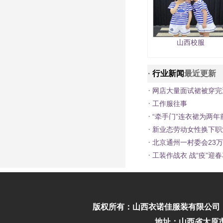
山西校服
·
行业新闻
最近更新
·
网店大量面试裙被穿完
·
工作服往事
·
“牵手门”连衣裙为两年
·
新业态劳动女性换下职
·
北京通州一村委会23
·
工装作战衣 战“疫”迎
版权所有：
山西衣诺佳服装有限公司
地址：山西省太原市迎泽