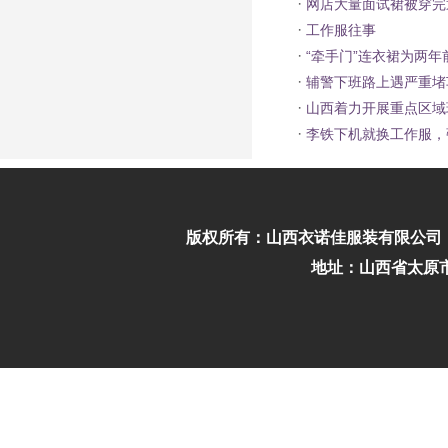
·
网店大量面试裙被穿完
·
工作服往事
·
“牵手门”连衣裙为两年
·
辅警下班路上遇严重堵车
·
山西着力开展重点区域
·
李铁下机就换工作服，
版权所有：
山西衣诺佳服装有限公司
地址：山西省太原市迎泽