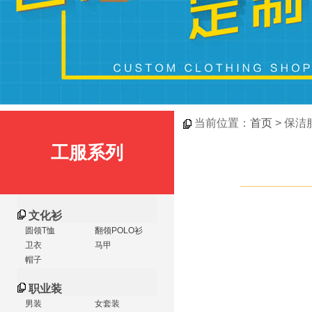
当前位置：
首页
> 保洁
工服系列
文化衫
圆领T恤
翻领POLO衫
卫衣
马甲
帽子
职业装
男装
女套装