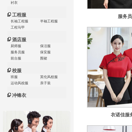
衬衣
工程服
服务员
长袖工程服
半袖工程服
工程马甲
酒店服
厨师服
保洁服
服务员服
保安服
前台服
围裙
校服
班服
英伦风校服
运动风校服
亲子装
冲锋衣
衣诺佳服