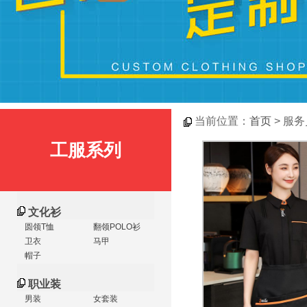
当前位置：
首页
> 服
工服系列
文化衫
圆领T恤
翻领POLO衫
卫衣
马甲
帽子
职业装
男装
女套装