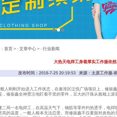
：
首页
> -
文章中心
> -
行业新闻
大热天电焊工身着厚实工作服依然
发布时间：2018-7-25 20:19:53 来源：太原工
一般人刚刚开始进入工作状态，在秦淮区泛悦广场项目上，修振鑫
花，修振鑫全神贯注地盯着手里的零件，豆大的汗珠从脸颊上滚
建二局一名电焊工，在高温天气下，钢筋等零件灼热烫手，电焊
更高的温度，一般人根本无法忍受。而修振鑫不仅要面对炎热的