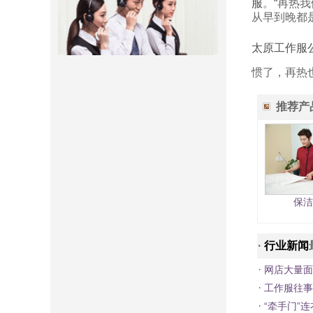
服
。“再热
从早到晚都
太原工作服
惯了，再热
推荐产
保洁
·
行业新闻
·
网店大量面
·
工作服往事
·
“牵手门”