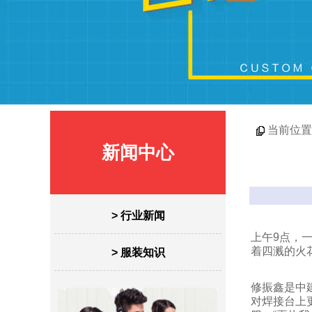
当前位置
新闻中心
> 行业新闻
上午9点，
着四溅的火
> 服装知识
修振鑫是中
对焊接台上