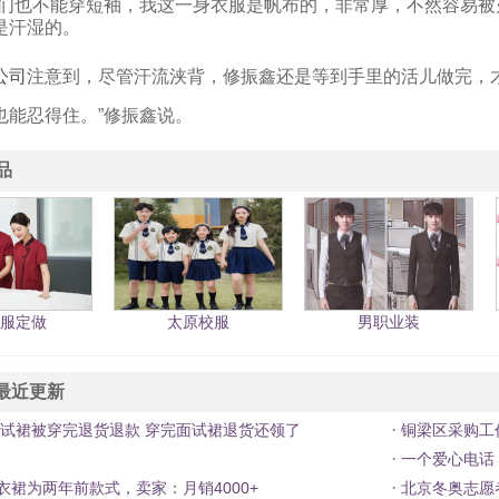
我们也不能穿短袖，我这一身衣服是帆布的，非常厚，不然容易被
是汗湿的。
公司
注意到，尽管汗流浃背，修振鑫还是等到手里的活儿做完，
也能忍得住。”修振鑫说。
品
服定做
太原校服
男职业装
最近更新
·
试裙被穿完退货退款 穿完面试裙退货还领了
铜梁区采购工作
·
一个爱心电话
·
连衣裙为两年前款式，卖家：月销4000+
北京冬奥志愿