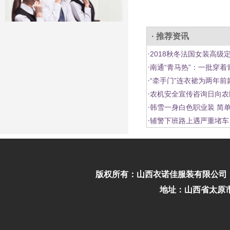
· 推荐资讯
·
2018秋冬法国女装高级
·
南通“青马热”：一批穿
·
“牵手门”连衣裙为两年前
·
农机安全宣传咨询日向农
·
韩雪一身白色职业装 简
·
辅警下班路上遇严重堵车
版权所有：
山西衣诺佳服装有限公司
地址：山西省太原市迎泽