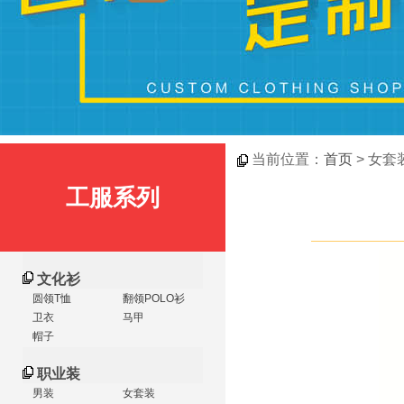
当前位置：
首页
> 女套
工服系列
文化衫
圆领T恤
翻领POLO衫
卫衣
马甲
帽子
职业装
男装
女套装