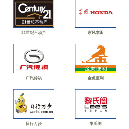
21世纪不动产
东风本田
广汽传祺
金虎便利
日行万步
黎氏阁