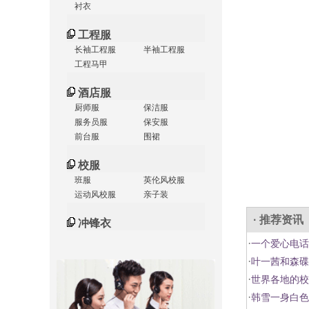
衬衣
工程服
长袖工程服
半袖工程服
工程马甲
酒店服
厨师服
保洁服
服务员服
保安服
前台服
围裙
校服
班服
英伦风校服
运动风校服
亲子装
· 推荐资讯
冲锋衣
·
一个爱心电话
·
叶一茜和森碟
·
世界各地的校
·
韩雪一身白色