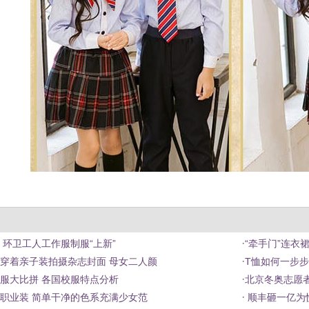
·
 环卫工人工作服制服“上新”
“牵手门”连衣
·
穿着亲子装拍摄杂志封面 母女二人颜
T恤如何一步
·
服大比拼 各国校服特点分析
北京冬奥志愿
·
职业装 简单干净的色系充满少女范
顺丰砸一亿为