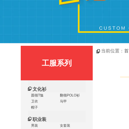
当前位置：
首
工服系列
文化衫
圆领T恤
翻领POLO衫
卫衣
马甲
帽子
职业装
男装
女套装