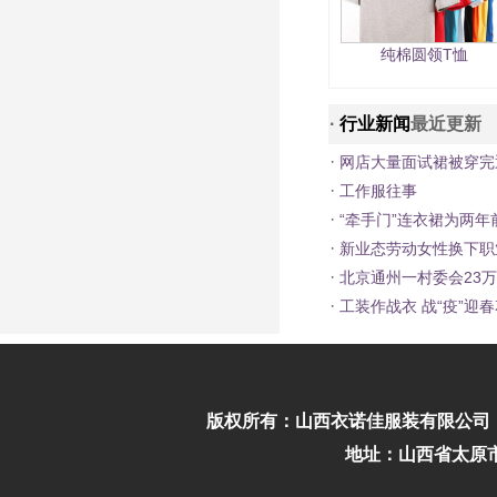
纯棉圆领T恤
·
行业新闻
最近更新
·
网店大量面试裙被穿完
·
工作服往事
·
“牵手门”连衣裙为两年
·
新业态劳动女性换下职
·
北京通州一村委会23
·
工装作战衣 战“疫”迎
版权所有：
山西衣诺佳服装有限公司
地址：山西省太原市迎泽