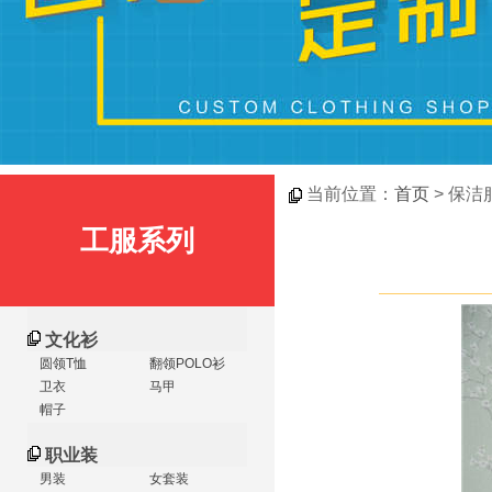
当前位置：
首页
> 保洁
工服系列
文化衫
圆领T恤
翻领POLO衫
卫衣
马甲
帽子
职业装
男装
女套装