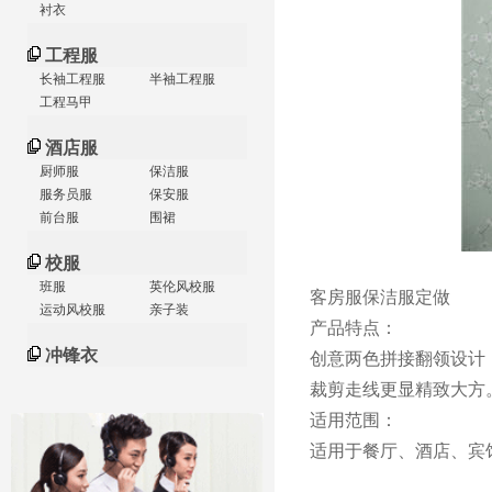
衬衣
工程服
长袖工程服
半袖工程服
工程马甲
酒店服
厨师服
保洁服
服务员服
保安服
前台服
围裙
校服
班服
英伦风校服
客房服保洁服定做
运动风校服
亲子装
产品特点：
冲锋衣
创意两色拼接翻领设计
裁剪走线更显精致大方
适用范围：
适用于餐厅、酒店、宾