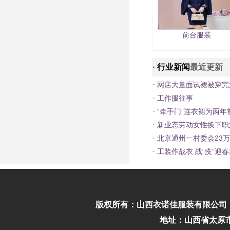
前台服装
·
行业新闻
最近更新
·
网店大量面试裙被穿完
·
工作服往事
·
“牵手门”连衣裙为两年
·
新业态劳动女性换下职
·
北京通州一村委会23
·
工装作战衣 战“疫”迎
版权所有：
山西衣诺佳服装有限公司
地址：山西省太原市迎泽