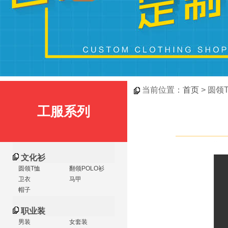
当前位置：
首页
> 圆领
工服系列
文化衫
圆领T恤
翻领POLO衫
卫衣
马甲
帽子
职业装
男装
女套装