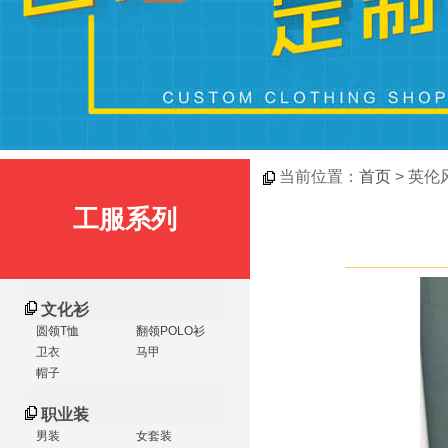
当前位置：
首页
> 英伦
工服系列
文化衫
圆领T恤
翻领POLO衫
卫衣
马甲
帽子
职业装
男装
女套装