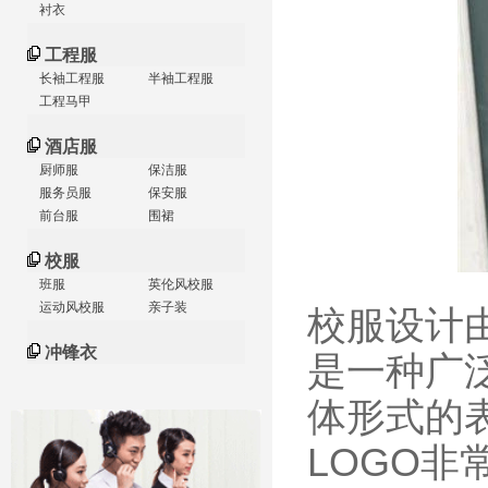
衬衣
工程服
长袖工程服
半袖工程服
工程马甲
酒店服
厨师服
保洁服
服务员服
保安服
前台服
围裙
校服
班服
英伦风校服
运动风校服
亲子装
校服设计
冲锋衣
是一种广
体形式的
LOGO