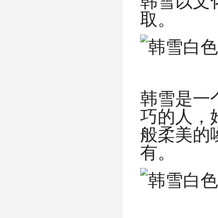
取。
韩雪是一
巧的人，
般柔美的
有。