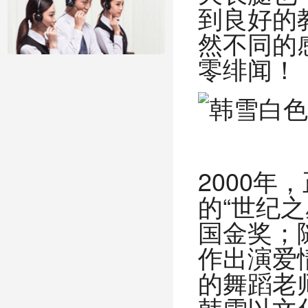
到良好的
然不同的
零绯闻！
2000
的“世纪
国金奖；
作出演爱
的舞蹈老师
韩雪以文