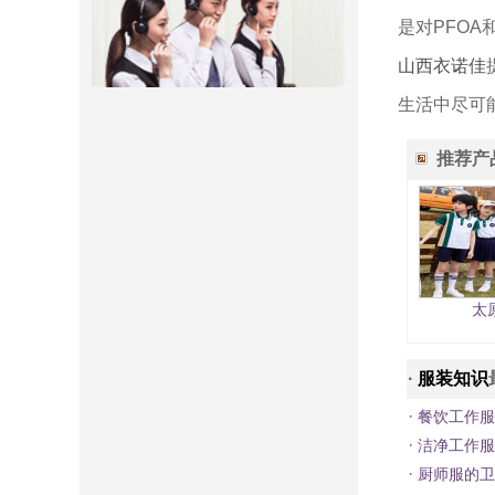
是对PFO
山西衣诺佳
生活中尽可
推荐产
太
·
服装知识
·
餐饮工作服
·
洁净工作服
·
厨师服的卫