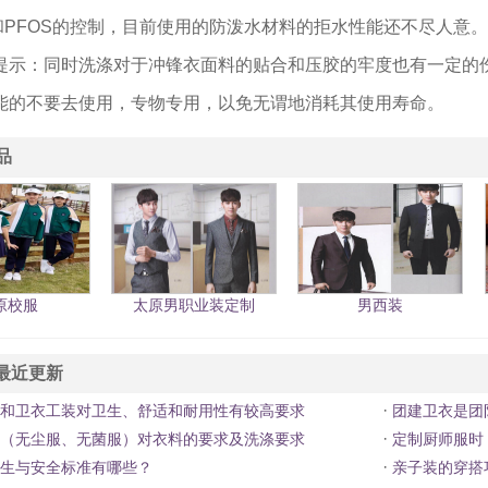
A和PFOS的控制，目前使用的防泼水材料的拒水性能还不尽人意。
提示：同时洗涤对于冲锋衣面料的贴合和压胶的牢度也有一定的
能的不要去使用，专物专用，以免无谓地消耗其使用寿命。
品
原校服
太原男职业装定制
男西装
最近更新
·
和卫衣工装对卫生、舒适和耐用性有较高要求
团建卫衣是团
·
（无尘服、无菌服）对衣料的要求及洗涤要求
定制厨师服时
·
生与安全标准有哪些？
亲子装的穿搭